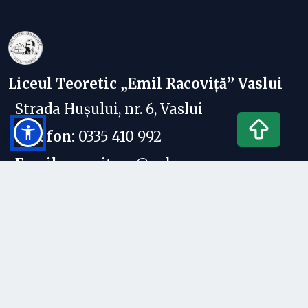
Liceul Teoretic „Emil Racoviță” Vaslui
Strada Hușului, nr. 6, Vaslui
Telefon:
0335 410 992
Email:
racovitavs@yahoo.com
Link-uri utile
Orar
Noutăți
De ce LER?