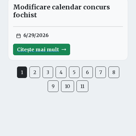
Modificare calendar concurs
fochist
6/29/2026
Citește mai mult
1
2
3
4
5
6
7
8
9
10
11