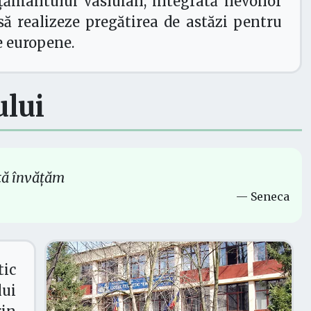
ățământului vasluian, integrată nevoilor
 să realizeze pregătirea de astăzi pentru
e europene.
ului
ață învățăm
— Seneca
tic
ui