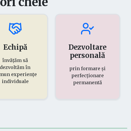
ori cheie
Echipă
Dezvoltare
personală
învățăm să
dezvoltăm în
prin formare și
mun experiențe
perfecționare
individuale
permanentă