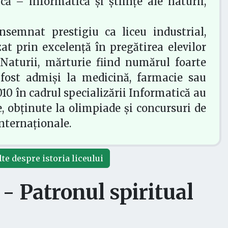
 – informatică și științe ale naturii,
nsemnat prestigiu ca liceu industrial,
zat prin excelență în pregătirea elevilor
e Naturii, mărturie fiind numărul foarte
fost admiși la medicină, farmacie sau
010 în cadrul specializării Informatică au
e, obținute la olimpiade și concursuri de
internaționale.
te despre istoria liceului
- Patronul spiritual