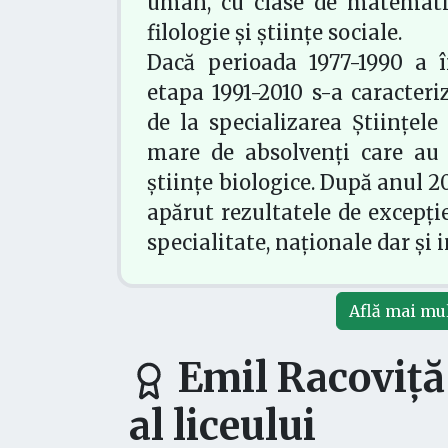
uman, cu clase de matematică
filologie și științe sociale.
Dacă perioada 1977-1990 a î
etapa 1991-2010 s-a caracteri
de la specializarea Științel
mare de absolvenți care au 
științe biologice. După anul 2
apărut rezultatele de excepți
specialitate, naționale dar și 
Află mai mul
Emil Racoviță 
al liceului