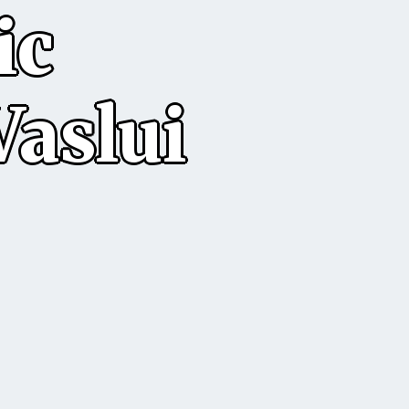
ic
Vaslui