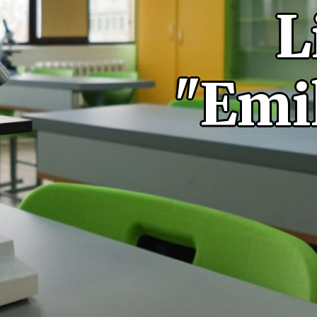
L
"Emil