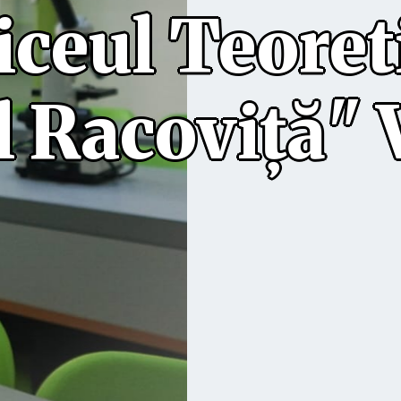
iceul Teoret
 Racoviță" 