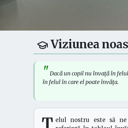
Viziunea noas
"
Dacă un copil nu învață în felul
în felul în care el poate învăța.
Ț
elul nostru este să ne