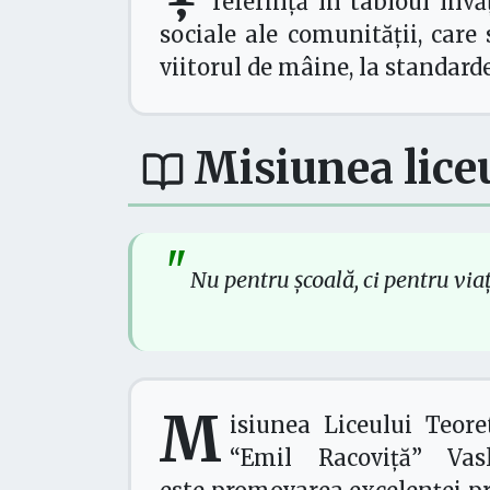
referință în tabloul înv
sociale ale comunității, care
viitorul de mâine, la standard
Misiunea lice
"
Nu pentru școală, ci pentru vi
M
isiunea Liceului Teore
“Emil Racoviță” Vasl