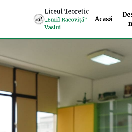
Liceul Teoretic
De
Acasă
„Emil Racoviță”
n
Vaslui