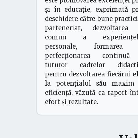
este promovarea excelenţei p
și în educaţie, exprimată p
deschidere către bune practici
parteneriat, dezvoltarea 
comun a experiențel
personale, formarea 
perfecționarea continuă
tuturor cadrelor didacti
pentru dezvoltarea fiecărui e
la potenţialul său maxim 
eficiență, văzută ca raport în
efort și rezultate.