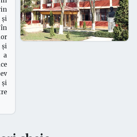
rin
rin
 și
în
or
și
 a
ce
lev
și
tre